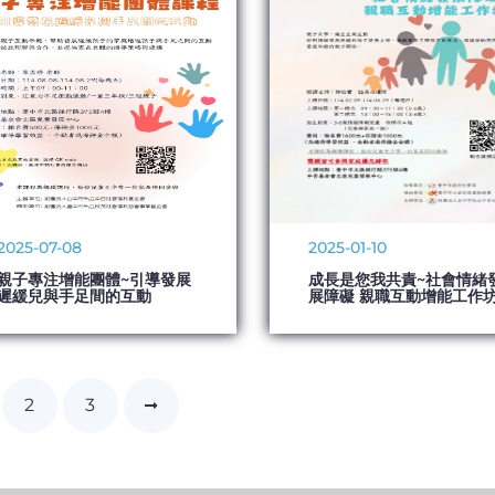
2025-07-08
2025-01-10
親子專注增能團體~引導發展
成長是您我共責~社會情緒
遲緩兒與手足間的互動
展障礙 親職互動增能工作
2
3