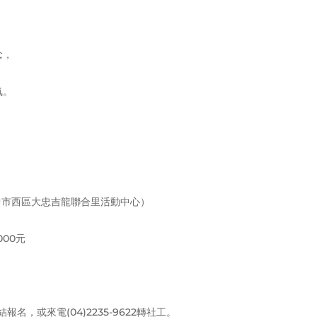
念，
氣。
臺中市西區大忠吉龍聯合里活動中心）
000元
，或來電(04)2235-9622轉社工。