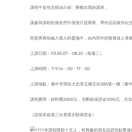
課程中並包含精油介紹、療癒自我的講座，
讓參與課程的朋友們不僅僅只是聞香、帶作品回家作紀
而是將香味融入個人的靈魂中，由內而外的散發迷人香
上課日期：113.05.07－08.20（每週二）
上課時間：下午14：00－17：00
上課地點 : 臺中市西區大忠里五權五街285號一樓（
課程費用：材料費2000元，另酌收保證金1000元，共3
（請假未超過三次者退全額保證金）
本課程限額十五人，有興趣的朋友請趕快點擊連結報名